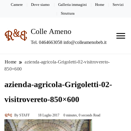
Camere
Dove siamo
Galleria immagini
Home
Servizi
Struttura
Colle Ameno
Tel. 0464663058 info@colleamenobeb.it
Home
azienda-agricola-Grigoletti-02-visitrovereto-
850×600
azienda-agricola-Grigoletti-02-
visitrovereto-850×600
By
STAFF
18 Luglio 2017
0 minutes, 0 seconds Read