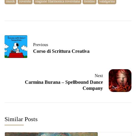
musik
rovereto
stagione filarmonica roveretana
trentino
valalgarina
Previous
Corso di Scrittura Creativa
Next
Carmina Burana – Spellbound Dance
Company
Similar Posts