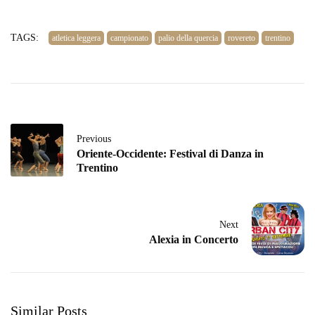
TAGS:
atletica leggera
campionato
palio della quercia
rovereto
trentino
Previous
Oriente-Occidente: Festival di Danza in
Trentino
Next
Alexia in Concerto
Similar Posts