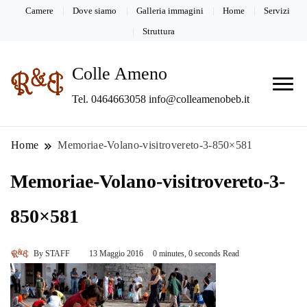
Camere
Dove siamo
Galleria immagini
Home
Servizi
Struttura
Colle Ameno
Tel. 0464663058 info@colleamenobeb.it
Home
Memoriae-Volano-visitrovereto-3-850×581
Memoriae-Volano-visitrovereto-3-
850×581
By
STAFF
13 Maggio 2016
0 minutes, 0 seconds Read