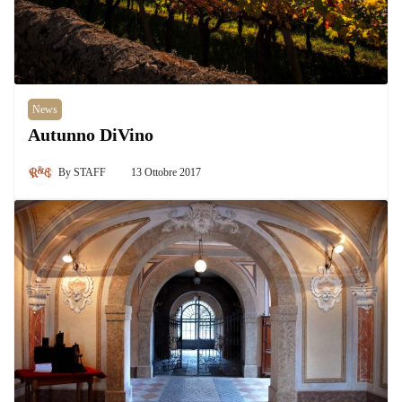
News
Autunno DiVino
By
STAFF
13 Ottobre 2017