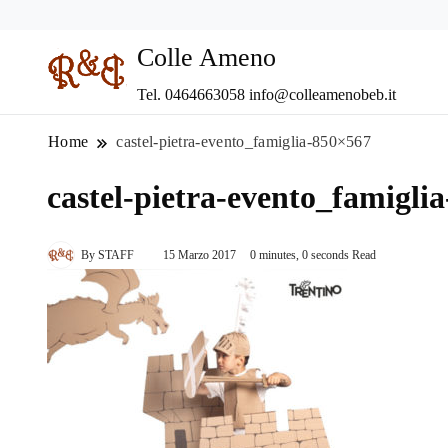
Colle Ameno
Tel. 0464663058 info@colleamenobeb.it
Home
castel-pietra-evento_famiglia-850×567
castel-pietra-evento_famigli
By
STAFF
15 Marzo 2017
0 minutes, 0 seconds Read