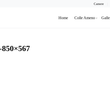
Camere
Home
Colle Ameno
Galle
a-850×567