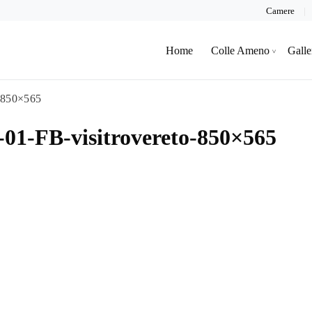
Camere
Home
Colle Ameno
Galle
o-850×565
-01-FB-visitrovereto-850×565