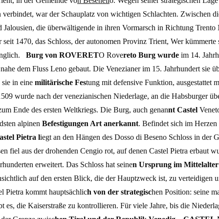
ient, in der Gemeinde vo
n Besenell
o. Wegen seiner strategischen Lage
en verbindet, war der Schauplatz von wichtigen Schlachten. Zwischen d
Jalousien, die überwältigende in ihren Vormarsch in Richtung Trento 
 seit 1470, das Schloss, der autonomen Provinz Trient, Wer kümmerte 
gänglich.
Burg von ROVERET
O
R
ove
reto Burg wurde
im 14. Jahr
 nahe dem Fluss Leno gebaut. Die Venezianer im 15. Jahrhundert sie 
 sie in eine
militärische Fes
tung mit defensive Funktion, ausgestattet mi
1509 wurde nach der venezianischen Niederlage, an die Habsburger üb
s zum Ende des ersten Weltkriegs. Die Burg, auch genan
nt Castel
Veneto
dsten alpinen
Befestigungen Art anerkannt
. Befindet sich im Herzen
astel Pietra l
iegt an den Hängen des Dosso di Beseno Schloss in der
sen fiel aus der drohenden Cengio rot, auf denen Castel Pietra erbaut w
rhunderten erweitert. Das Schloss hat seine
n Ursprung im Mittelalter
ensichtlich auf den ersten Blick, die der Hauptzweck ist, zu verteidigen 
el Pietra kommt hauptsächlic
h von der strategisc
hen Position: seine m
es, die Kaiserstraße zu kontrollieren. Für viele Jahre, bis die Niederl