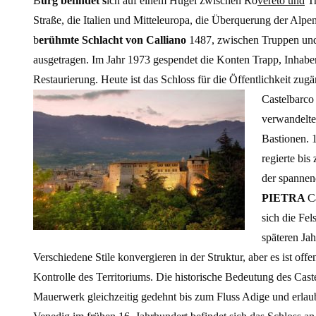
B
urg befindet s
ich auf einem Hügel zwischen Ro
vereto und
Tr
Straße, die Italien und Mitteleuropa, die Überquerung der Alp
b
erühmte Schlacht von Calliano
1487, zwischen Truppen und 
ausgetragen. Im Jahr 1973 gespendet die Konten Trapp, Inhaber
Restaurierung. Heute ist das Schloss für die Öffentlichkeit zu
Castelbarco
verwandelte
Bastionen. 
regierte bi
der spannen
PIETRA
C
sich die Fel
späteren Jah
Verschiedene Stile konvergieren in der Struktur, aber es ist off
Kontrolle des Territoriums. Die historische Bedeutung des Cast
Mauerwerk gleichzeitig gedehnt bis zum Fluss Adige und erlaubt 