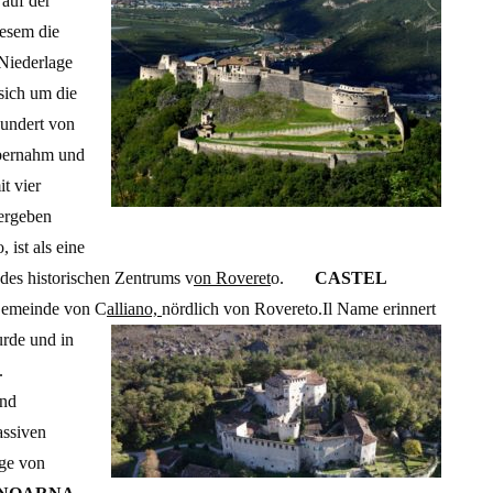
 auf der
iesem die
Niederlage
sich um die
hundert von
übernahm und
t vier
ergeben
, ist als eine
 des historischen Zentrums v
on Roveret
o.
CASTEL
 Gemeinde von C
alliano,
nördlich von Rovereto.I
l Name erinnert
urde und in
.
und
assiven
age von