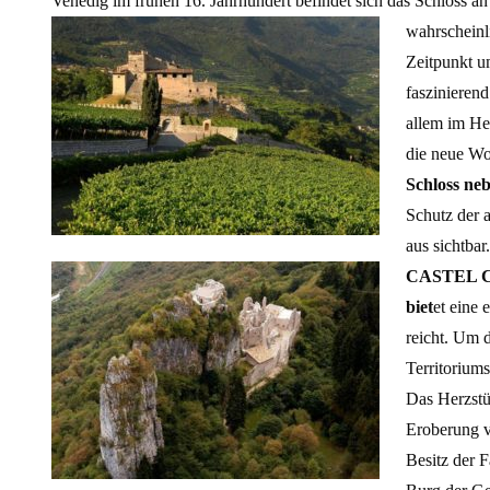
Venedig im frühen 16. Jahrhundert befindet sich das Schloss a
wahrscheinl
Zeitpunkt u
faszinieren
allem im He
die neue Wo
Schloss ne
Schutz der a
aus sichtba
CASTEL
biet
et eine 
reicht. Um 
Territoriums
Das Herzst
Eroberung v
Besitz der F