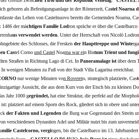
n der Grenze zwisc
hen Tirol und der Republik Venedig
.
CASTEL
ich geboren als Befestigungsanlage in der Römerzeit, Ca
stel Noarna d
mfasste das Lehen von Castelnuovo bereits die Gemeinden Noarna, Cast
d: 1486 der mä
chtigen Familie Lod
ron spräche er über die Castelbarc
rrenha
us verwendet werden
. Unter der Herrschaft von Nicolò Lodro
hngebiete des Schlosses, die Fresken
der Haupttreppe und Winte
rg
ben Cas
tel Corno
und Castel
Noa
rna war ei
n Bis
tum Trient und fungi
lten Straßen in Richtung Lago di Cei. In
Panoramalage ist
über dem 
r. In wenigen Minuten zu Fuß von der Stadt Villa Lagarina erreichb
 CORNO
nur wenige Minuten vo
n Roveret
o, strategisch platzierte, Cas
t
einzigartige Aussicht, die aus dem Kurs von der Etsch bis zu kleinen D
das Jahr 1000 g
egründet,
hat eine Struktur, die perfekt auf die Morpho
 ist: platziert auf einem Sporn des Rock, gliedert sich in obere und unte
ück
der Fakten und Legenden
die Burg war Gegenstand des Streits u
on verschiedenen Dynastien Adel und Militär nutzt bis zum unvermeid
a
milie Castelcorno, vergi
ngen, bis die Castelbarco im 13. Jahrhundert