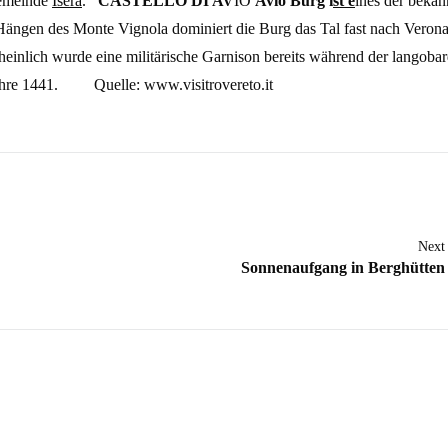
emeinde
Isera
.
CASTELLO DI AV
IO
Avio Burg
i
st e
ines der bekan
Hängen des Monte Vignola dominiert die Burg das Tal fast nach Verona.
heinlich wurde eine militärische Garnison bereits während der langobar
Jahre 1441. Quelle: www.visitrovereto.it
Next
Sonnenaufgang in Berghütten