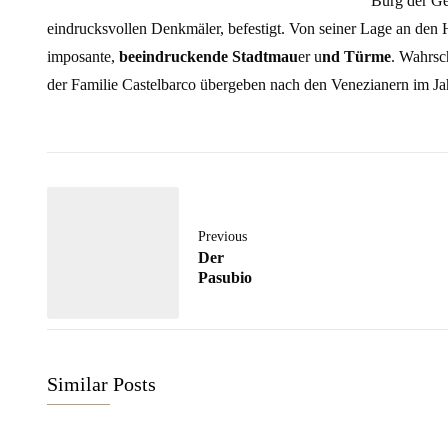
Burg der G
eindrucksvollen Denkmäler, befestigt. Von seiner Lage an den 
imposante,
beeindruckende Stadtmau
er u
nd Türme
. Wahrsc
der Familie Castelbarco übergeben nach den Venezianern im 
Previous
Der
Pasubio
Similar Posts