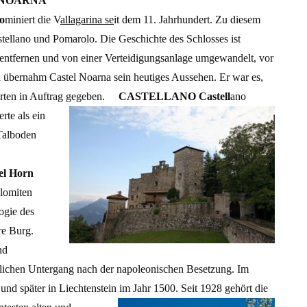
 NOARNA
o
miniert die V
allagarina se
it dem 11. Jahrhundert. Zu diesem
ellano und Pomarolo. Die Geschichte des Schlosses ist
o entfernen und von einer Verteidigungsanlage umgewandelt, vor
n übernahm Castel Noarna sein heutiges Aussehen. Er war es,
arten in Auftrag gegeben.
CASTELLANO Castell
ano
erte als ein
Talboden
ar.
el Horn
olomiten
logie des
re Burg.
nd
lichen Untergang nach der napoleonischen Besetzung. Im
 und später in Liechtenstein im Jahr 1500. Seit 1928 gehört die